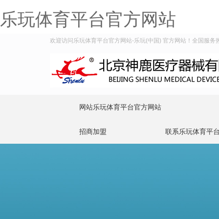
乐玩体育平台官方网站
欢迎访问乐玩体育平台官方网站-乐玩(中国) 官方网站！全国服务热线：4
网站乐玩体育平台官方网站
招商加盟
联系乐玩体育平台