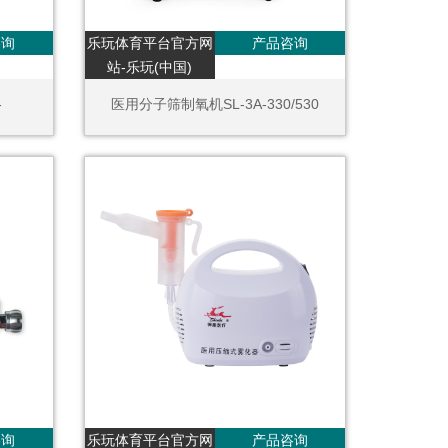
咨询
乐玩体育平台官方网
产品咨询
站-乐玩(中国)
-
医用分子筛制氧机SL-3A-330/530
咨询
乐玩体育平台官方网
产品咨询