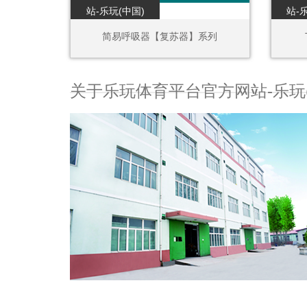
站-乐玩(中国)
站-
简易呼吸器【复苏器】系列
关于乐玩体育平台官方网站-乐玩(